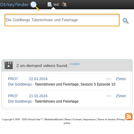
VoD
explain
2 on-demand videos found.
PRO7
22.03.2024
25min
EPG
Die Goldbergs -
Talentshows und Feiertage; Season 5 Episode 10
PRO7
21.03.2024
25min
EPG
Die Goldbergs -
Talentshows und Feiertage
Copyright © 2006 - 2026 OtrkeyFinder™ |
MediathekSuche
|
News
|
Contact
|
Impressum
|
Terms of service
|
Privacy
policy