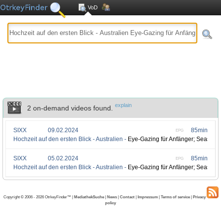
VoD
explain
2 on-demand videos found.
SIXX
09.02.2024
85min
EPG
Hochzeit auf den ersten Blick - Australien -
Eye-Gazing für Anfänger; Season 
SIXX
05.02.2024
85min
EPG
Hochzeit auf den ersten Blick - Australien -
Eye-Gazing für Anfänger; Season 
Copyright © 2006 - 2026 OtrkeyFinder™ |
MediathekSuche
|
News
|
Contact
|
Impressum
|
Terms of service
|
Privacy
policy