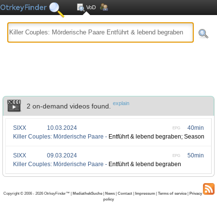
VoD
explain
2 on-demand videos found.
SIXX
10.03.2024
40min
EPG
Killer Couples: Mörderische Paare -
Entführt & lebend begraben; Season 4 E
SIXX
09.03.2024
50min
EPG
Killer Couples: Mörderische Paare -
Entführt & lebend begraben
Copyright © 2006 - 2026 OtrkeyFinder™ |
MediathekSuche
|
News
|
Contact
|
Impressum
|
Terms of service
|
Privacy
policy