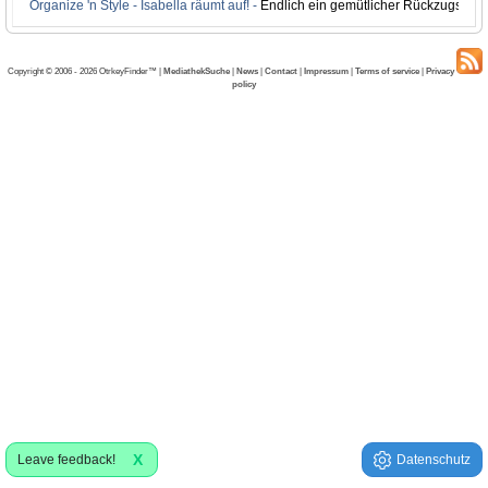
Organize 'n Style - Isabella räumt auf! -
Endlich ein gemütlicher Rückzugsort
Copyright © 2006 - 2026 OtrkeyFinder™ |
MediathekSuche
|
News
|
Contact
|
Impressum
|
Terms of service
|
Privacy
policy
X
Leave feedback!
Datenschutz