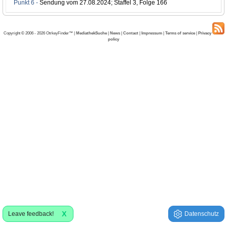
Punkt 6 -
Sendung vom 27.08.2024; Staffel 3, Folge 166
Copyright © 2006 - 2026 OtrkeyFinder™ |
MediathekSuche
|
News
|
Contact
|
Impressum
|
Terms of service
|
Privacy
policy
X
Leave feedback!
Datenschutz