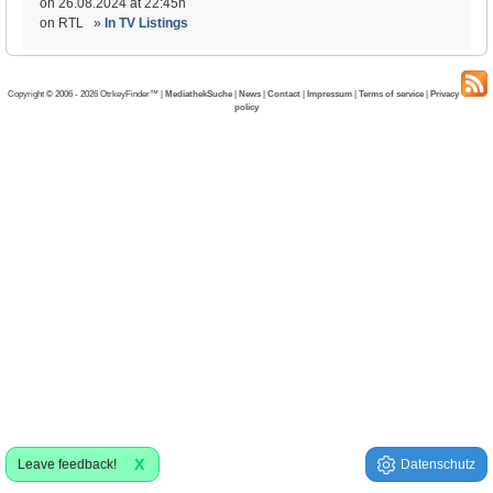
on 26.08.2024 at 22:45h
on RTL »
In TV Listings
Copyright © 2006 - 2026 OtrkeyFinder™ |
MediathekSuche
|
News
|
Contact
|
Impressum
|
Terms of service
|
Privacy
policy
X
Leave feedback!
Datenschutz