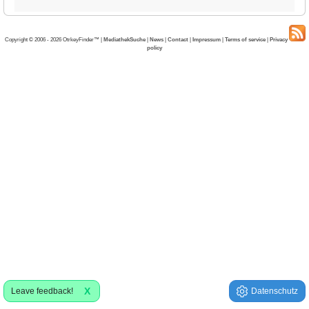
Copyright © 2006 - 2026 OtrkeyFinder™ |
MediathekSuche
|
News
|
Contact
|
Impressum
|
Terms of service
|
Privacy
policy
X
Leave feedback!
Datenschutz