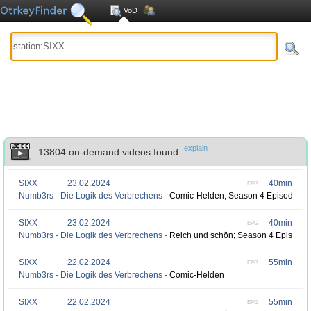
VoD
explain
13804 on-demand videos found.
SIXX
23.02.2024
40min
EPG
Numb3rs - Die Logik des Verbrechens -
Comic-Helden; Season 4 Episode 9
SIXX
23.02.2024
40min
EPG
Numb3rs - Die Logik des Verbrechens -
Reich und schön; Season 4 Episode 
SIXX
22.02.2024
55min
EPG
Numb3rs - Die Logik des Verbrechens -
Comic-Helden
SIXX
22.02.2024
55min
EPG