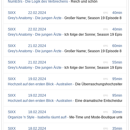
Numb3rs - Die Logik des Verbrechens -
Reich und schön
SIXX
22.02.2024
40min
EPG
Grey's Anatomy - Die jungen Ärzte -
Großer Name; Season 19 Episode 8
SIXX
22.02.2024
40min
EPG
Grey's Anatomy - Die jungen Ärzte -
Ich folge der Sonne; Season 19 Episode 
SIXX
21.02.2024
60min
EPG
Grey's Anatomy - Die jungen Ärzte -
Großer Name; Season 19 Episode 8
SIXX
21.02.2024
55min
EPG
Grey's Anatomy - Die jungen Ärzte -
Ich folge der Sonne; Season 19 Episode 
SIXX
19.02.2024
95min
EPG
Hochzeit auf den ersten Blick - Australien -
Die Überraschungshochzeiten; Se
SIXX
19.02.2024
95min
EPG
Hochzeit auf den ersten Blick - Australien -
Eine dramatische Entscheidungsz
SIXX
18.02.2024
30min
EPG
Organize 'n Style - Isabella räumt auf! -
Me-Time und Mode-Boutique unter ei
SIXX
18.02.2024
35min
EPG