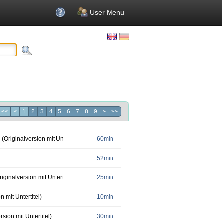
User Menu
<<
<
1
2
3
4
5
6
7
8
9
>
>>
Originalversion mit Untertitel)
60min
52min
ginalversion mit Untertitel)
25min
 mit Untertitel)
10min
rsion mit Untertitel)
30min