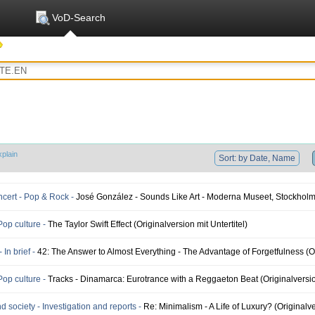
VoD-Search
xplain
Sort: by Date, Name
ert - Pop & Rock -
José González - Sounds Like Art - Moderna Museet, Stockholm (
Pop culture -
The Taylor Swift Effect (Originalversion mit Untertitel)
 In brief -
42: The Answer to Almost Everything - The Advantage of Forgetfulness (Ori
Pop culture -
Tracks - Dinamarca: Eurotrance with a Reggaeton Beat (Originalversion
nd society - Investigation and reports -
Re: Minimalism - A Life of Luxury? (Originalve