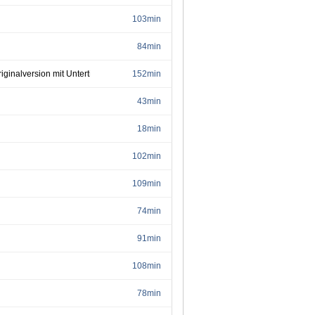
103min
84min
inalversion mit Untertitel)
152min
43min
18min
102min
109min
74min
91min
108min
78min