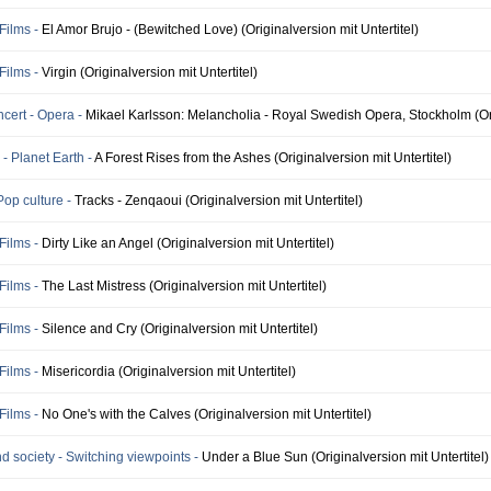
Films -
El Amor Brujo - (Bewitched Love) (Originalversion mit Untertitel)
Films -
Virgin (Originalversion mit Untertitel)
ert - Opera -
Mikael Karlsson: Melancholia - Royal Swedish Opera, Stockholm (Orig
- Planet Earth -
A Forest Rises from the Ashes (Originalversion mit Untertitel)
Pop culture -
Tracks - Zenqaoui (Originalversion mit Untertitel)
Films -
Dirty Like an Angel (Originalversion mit Untertitel)
Films -
The Last Mistress (Originalversion mit Untertitel)
Films -
Silence and Cry (Originalversion mit Untertitel)
Films -
Misericordia (Originalversion mit Untertitel)
Films -
No One's with the Calves (Originalversion mit Untertitel)
nd society - Switching viewpoints -
Under a Blue Sun (Originalversion mit Untertitel)