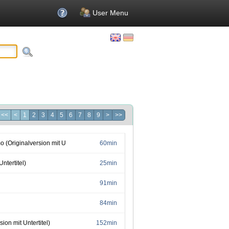
User Menu
<<
<
1
2
3
4
5
6
7
8
9
>
>>
(Originalversion mit Untertitel)
60min
ntertitel)
25min
91min
84min
ion mit Untertitel)
152min