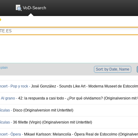
VoD-Search
xplain
Sort: by Date, Name
ert - Pop y rock -
José González - Sounds Like Art - Moderna Museet de Estocolmo 
 Al grano -
42: la respuesta a casi todo - ¿Por qué olvidamos? (Originalversion mit U
ículas -
Disco (Originalversion mit Untertitel)
ículas -
36 fillette (Virgin) (Originalversion mit Untertitel)
ert - Ópera -
Mikael Karlsson: Melancolía - Ópera Real de Estocolmo (Originalvers