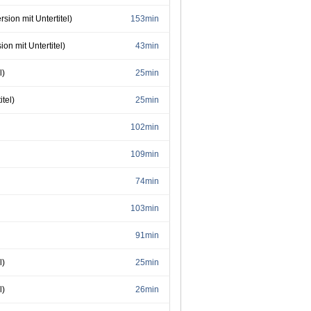
sion mit Untertitel)
153min
on mit Untertitel)
43min
l)
25min
tel)
25min
102min
109min
74min
103min
91min
l)
25min
l)
26min