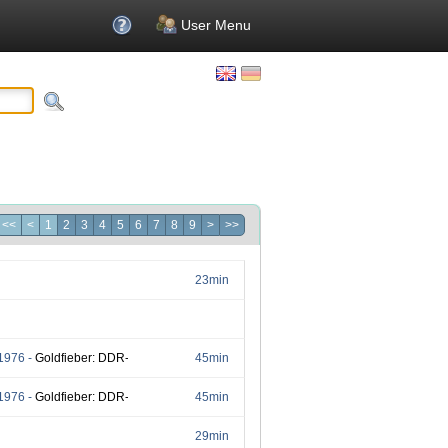
User Menu
<<
<
1
2
3
4
5
6
7
8
9
>
>>
23min
 1976 -
Goldfieber: DDR-Sportler im Medaillenrausch - Die Olympischen Sommerspi
45min
 1976 -
Goldfieber: DDR-Sportler im Medaillenrausch - Die Olympischen Sommerspie
45min
29min