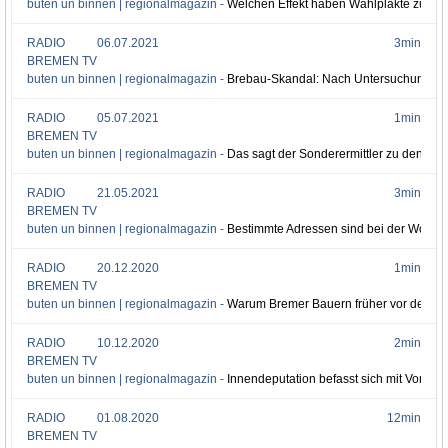
buten un binnen | regionalmagazin -
Welchen Effekt haben Wahlplakte zur B
RADIO
06.07.2021
3min
BREMEN TV
buten un binnen | regionalmagazin -
Brebau-Skandal: Nach Untersuchungsber
RADIO
05.07.2021
1min
BREMEN TV
buten un binnen | regionalmagazin -
Das sagt der Sonderermittler zu den Ra
RADIO
21.05.2021
3min
BREMEN TV
buten un binnen | regionalmagazin -
Bestimmte Adressen sind bei der Wohnu
RADIO
20.12.2020
1min
BREMEN TV
buten un binnen | regionalmagazin -
Warum Bremer Bauern früher vor der Bes
RADIO
10.12.2020
2min
BREMEN TV
buten un binnen | regionalmagazin -
Innendeputation befasst sich mit Vorwü
RADIO
01.08.2020
12min
BREMEN TV