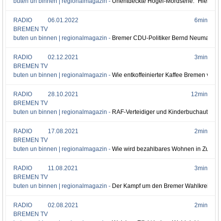
buten un binnen | regionalmagazin -
Unentdeckte Högel-Mordserie: "Hier wir
RADIO
06.01.2022
6min
BREMEN TV
buten un binnen | regionalmagazin -
Bremer CDU-Politiker Bernd Neumann fei
RADIO
02.12.2021
3min
BREMEN TV
buten un binnen | regionalmagazin -
Wie entkoffeinierter Kaffee Bremen verä
RADIO
28.10.2021
12min
BREMEN TV
buten un binnen | regionalmagazin -
RAF-Verteidiger und Kinderbuchautor: 
RADIO
17.08.2021
2min
BREMEN TV
buten un binnen | regionalmagazin -
Wie wird bezahlbares Wohnen in Zukunf
RADIO
11.08.2021
3min
BREMEN TV
buten un binnen | regionalmagazin -
Der Kampf um den Bremer Wahlkreis 55
RADIO
02.08.2021
2min
BREMEN TV