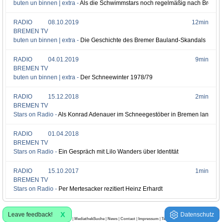
buten un binnen | extra -
Als die Schwimmstars noch regelmäßig nach Brem
RADIO
08.10.2019
12min
BREMEN TV
buten un binnen | extra -
Die Geschichte des Bremer Bauland-Skandals
RADIO
04.01.2019
9min
BREMEN TV
buten un binnen | extra -
Der Schneewinter 1978/79
RADIO
15.12.2018
2min
BREMEN TV
Stars on Radio -
Als Konrad Adenauer im Schneegestöber in Bremen landete
RADIO
01.04.2018
BREMEN TV
Stars on Radio -
Ein Gespräch mit Lilo Wanders über Identität
RADIO
15.10.2017
1min
BREMEN TV
Stars on Radio -
Per Mertesacker rezitiert Heinz Erhardt
X
Leave feedback!
Datenschutz
Copyright © 2006 - 2026 OtrkeyFinder™ |
MediathekSuche
|
News
|
Contact
|
Impressum
|
Terms of service
|
Privacy