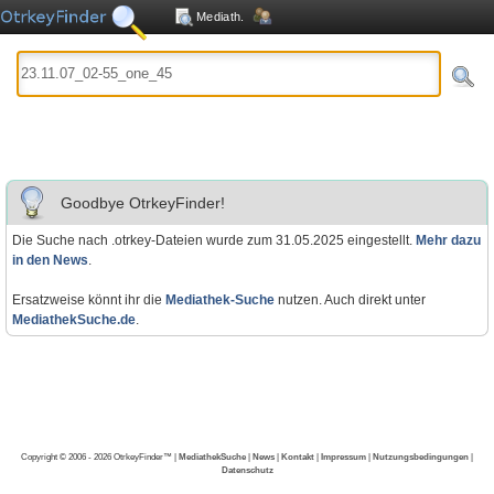
Mediath.
Goodbye OtrkeyFinder!
Die Suche nach .otrkey-Dateien wurde zum 31.05.2025 eingestellt.
Mehr dazu
in den News
.
Ersatzweise könnt ihr die
Mediathek-Suche
nutzen. Auch direkt unter
MediathekSuche.de
.
Copyright © 2006 - 2026 OtrkeyFinder™ |
MediathekSuche
|
News
|
Kontakt
|
Impressum
|
Nutzungsbedingungen
|
Datenschutz