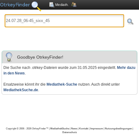
Mediath.
Goodbye OtrkeyFinder!
Die Suche nach .otrkey-Dateien wurde zum 31.05.2025 eingestellt.
Mehr dazu
in den News
.
Ersatzweise könnt ihr die
Mediathek-Suche
nutzen. Auch direkt unter
MediathekSuche.de
.
Copyright © 2006 - 2026 OtrkeyFinder™ |
MediathekSuche
|
News
|
Kontakt
|
Impressum
|
Nutzungsbedingungen
|
Datenschutz