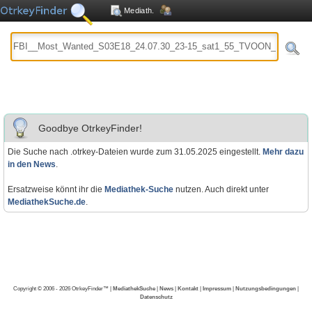
Mediath.
Goodbye OtrkeyFinder!
Die Suche nach .otrkey-Dateien wurde zum 31.05.2025 eingestellt.
Mehr dazu
in den News
.
Ersatzweise könnt ihr die
Mediathek-Suche
nutzen. Auch direkt unter
MediathekSuche.de
.
Copyright © 2006 - 2026 OtrkeyFinder™ |
MediathekSuche
|
News
|
Kontakt
|
Impressum
|
Nutzungsbedingungen
|
Datenschutz