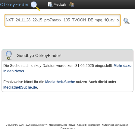
Mediath.
Goodbye OtrkeyFinder!
Die Suche nach .otrkey-Dateien wurde zum 31.05.2025 eingestellt.
Mehr dazu
in den News
.
Ersatzweise könnt ihr die
Mediathek-Suche
nutzen. Auch direkt unter
MediathekSuche.de
.
Copyright © 2006 - 2026 OtrkeyFinder™ |
MediathekSuche
|
News
|
Kontakt
|
Impressum
|
Nutzungsbedingungen
|
Datenschutz