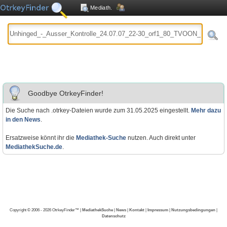
Mediath.
Goodbye OtrkeyFinder!
Die Suche nach .otrkey-Dateien wurde zum 31.05.2025 eingestellt.
Mehr dazu
in den News
.
Ersatzweise könnt ihr die
Mediathek-Suche
nutzen. Auch direkt unter
MediathekSuche.de
.
Copyright © 2006 - 2026 OtrkeyFinder™ |
MediathekSuche
|
News
|
Kontakt
|
Impressum
|
Nutzungsbedingungen
|
Datenschutz