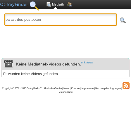
Mediath.
erklären
Keine Mediathek-Videos gefunden.
Es wurden keine Videos gefunden.
Copyright © 2006 - 2026 OtrkeyFinder™ |
MediathekSuche
|
News
|
Kontakt
|
Impressum
|
Nutzungsbedingungen
|
Datenschutz