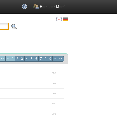
Benutzer-Menü
<<
<
1
2
3
4
5
6
7
8
9
>
>>
EPG
EPG
EPG
EPG
EPG